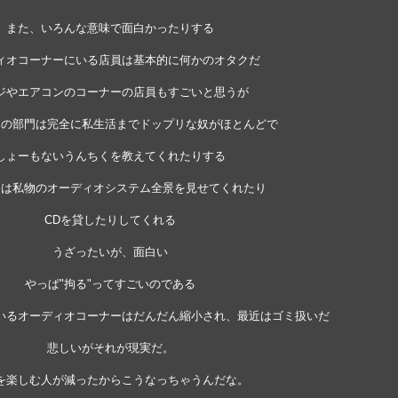
また、いろんな意味で面白かったりする
ィオコーナーにいる店員は基本的に何かのオタクだ
ジやエアコンのコーナーの店員もすごいと思うが
この部門は完全に私生活までドップリな奴がほとんどで
しょーもないうんちくを教えてくれたりする
には私物のオーディオシステム全景を見せてくれたり
CDを貸したりしてくれる
うざったいが、面白い
やっぱ"拘る"ってすごいのである
いるオーディオコーナーはだんだん縮小され、最近はゴミ扱いだ
悲しいがそれが現実だ。
を楽しむ人が減ったからこうなっちゃうんだな。