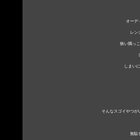
オーデ
レン
狭い隅っ
しまい
そんなスゴイやつが
無駄