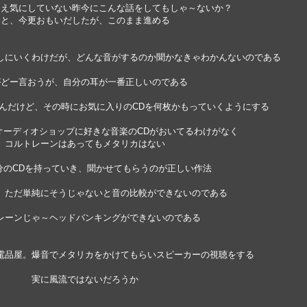
さえ気にしていない昨今にこんな話をしてもしゃ～ないか？
と、今更おもいだしたが、このまま進める
しにいくわけだが、どんな音がするのか聞かなきゃわかんないのである
がどー言おうが、自分の耳が一番正しいのである
んだけど、その時にお気に入りのCDを何枚かもっていくようにする
オーディオショップに好きな音楽のCDがおいてるわけがなく
コルトレーンはあってもメタリカはない
分のCDを持っていき、聞かせてもらうのが正しい作法
、ただ単純にそうじゃないと音の比較ができないのである
レーンじゃ～ヘッドバンキングができないのである
電品屋。爆音でメタリカをかけてもらいスピーカーの視聴をする
実に風流ではないだろうか