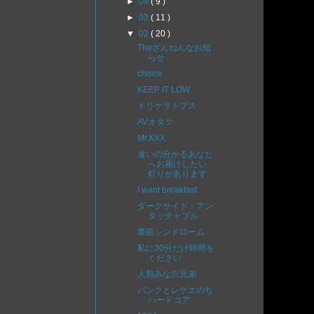
►
04
( 9 )
►
03
( 11 )
▼
02
( 20 )
Theざんねんなお知
らせ
choice
KEEP IT LOW
トリケラトプス
AVオタク
Mr.XXX
違いの分かるあなた
へお届けしたい
灯りがあります
I want breakfast
ダークサイド・アン
タッチャブル
裏筋シンドローム
私に30分だけ時間を
ください
人類みな穴兄弟
パンクとレゲエのち
ハードコア