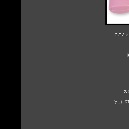
ここん
ス
そこにD