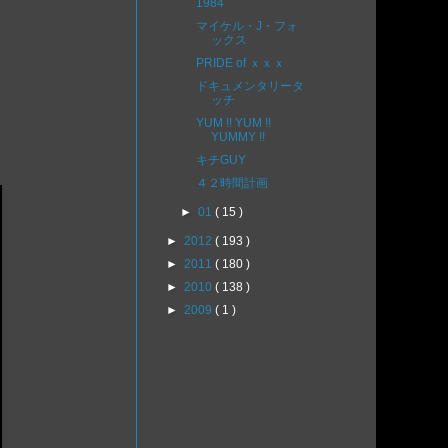
1984
マイケル・J・フォ
ックス
PRIDE of ｘｘｘ
ドキュメンタリータ
ッチ
YUM !! YUM !!
YUMMY !!
キチGUY
４２時間計画
►
01
( 15 )
►
2012
( 193 )
►
2011
( 180 )
►
2010
( 138 )
►
2009
( 1 )