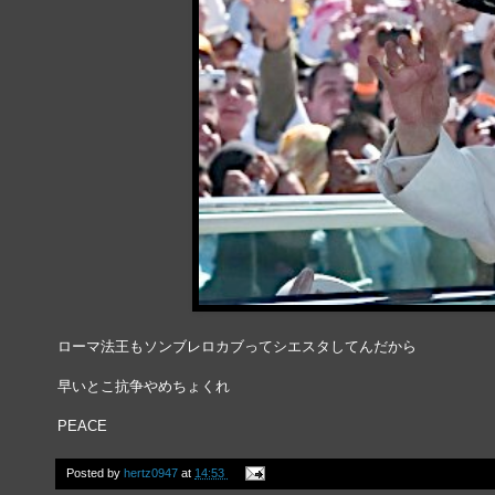
ローマ法王もソンブレロカブってシエスタしてんだから
早いとこ抗争やめちょくれ
PEACE
Posted by
hertz0947
at
14:53